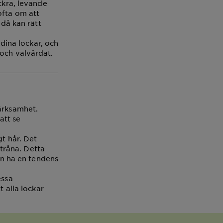
ckra, levande
ofta om att
 då kan rätt
 dina lockar, och
 och välvårdat.
märksamhet.
att se
gt hår. Det
stråna. Detta
kan ha en tendens
essa
t alla lockar