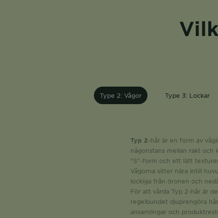
Vil
Type 2: Vågor
Type 3: Lockar
Typ 2
-hår är en form av vågi
någonstans mellan rakt och l
"S"-form och ett lätt textur
Vågorna sitter nära intill huv
lockiga från öronen och nedå
För att vårda Typ 2-hår är det
regelbundet djuprengöra håre
ansamlingar och produktrest