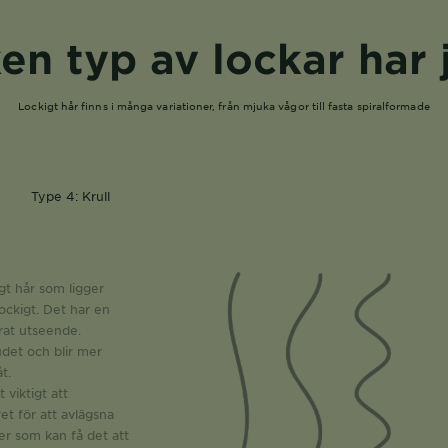
ken typ av lockar har 
Lockigt hår finns i många variationer, från mjuka vågor till fasta spiralformade
Type 4: Krull
gt hår som ligger
ockigt. Det har en
erat utseende.
udet och blir mer
t.
 viktigt att
t för att avlägsna
er som kan få det att