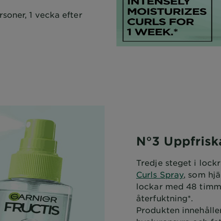
soner, 1 vecka efter
N°3 Uppfrisk
Tredje steget i lock
Curls Spray
, som hjä
lockar med 48 timma
återfuktning*.
Produkten innehålle