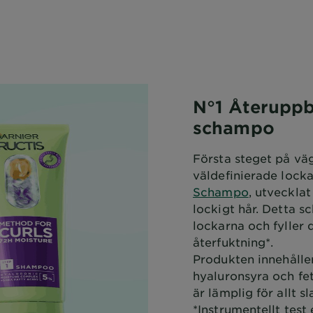
N°1 Återupp
schampo
Första steget på väg
väldefinierade locka
Schampo
, utveckla
lockigt hår. Detta 
lockarna och fyller
återfuktning*.
Produkten innehålle
hyaluronsyra och fe
är lämplig för allt sl
*Instrumentellt test