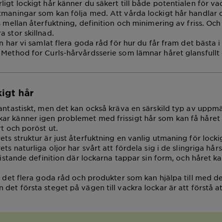
igt lockigt hår känner du säkert till både potentialen för va
tmaningar som kan följa med. Att vårda lockigt hår handlar 
s mellan återfuktning, definition och minimering av friss. Och
 stor skillnad.
ln har vi samlat flera goda råd för hur du får fram det bästa i
 Method for Curls-hårvårdsserie som lämnar håret glansfullt
kigt hår
fantastiskt, men det kan också kräva en särskild typ av upp
r känner igen problemet med frissigt hår som kan få håret 
rt och poröst ut.
ts struktur är just återfuktning en vanlig utmaning för locki
ets naturliga oljor har svårt att fördela sig i de slingriga hår
bristande definition där lockarna tappar sin form, och håret 
ns det flera goda råd och produkter som kan hjälpa till med d
det första steget på vägen till vackra lockar är att förstå at
.