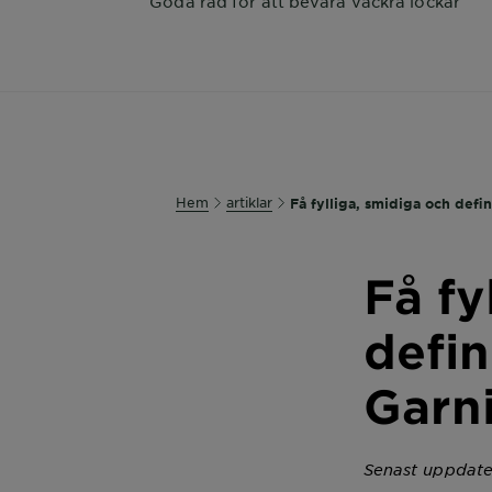
Goda råd för att bevara vackra lockar
Hem
artiklar
Få fylliga, smidiga och defi
Få fy
defi
Garn
Senast uppdate