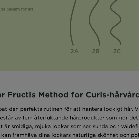
nda balsam för att
r Fructis Method for Curls-hårvår
pat den perfekta rutinen för att hantera lockigt hår. 
består av fem återfuktande hårprodukter som gör det 
et är smidiga, mjuka lockar som ser sunda och väldefi
u kan framhäva dina lockars naturliga skönhet och pot