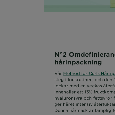
N°2 Omdefinieran
hårinpackning
Vår
Method for Curls Hårin
steg i lockrutinen, och den 
lockar med en veckas återf
innehåller ett 13% fruktko
hyaluronsyra och fettsyror
ger håret intensiv återfukta
Denna hårmask är lämplig fö