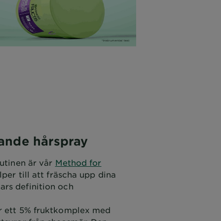
ande hårspray
rutinen är vår
Method for
lper till att fräscha upp dina
rs definition och
r ett 5% fruktkomplex med