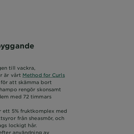
byggande
en till vackra,
r är vårt
Method for Curls
t för att skämma bort
schampo rengör skonsamt
 dem med 72 timmars
r ett 5% fruktkomplex med
ttsyror från sheasmör, och
ags lockigt hår.
 efter användning av