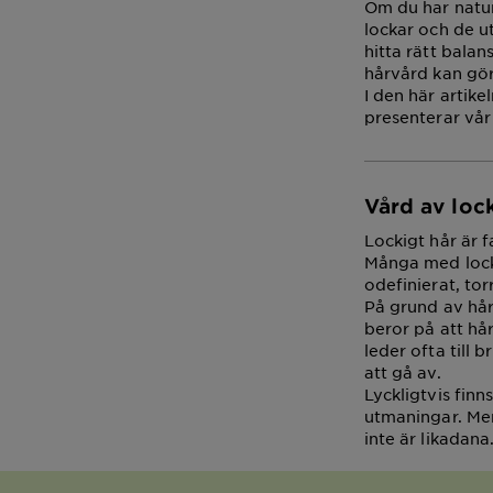
Om du har naturl
lockar och de u
hitta rätt balan
hårvård kan göra
I den här artike
presenterar vår
Vård av loc
Lockigt hår är 
Många med locka
odefinierat, tor
På grund av håre
beror på att hår
leder ofta till 
att gå av.
Lyckligtvis fin
utmaningar. Men 
inte är likadana