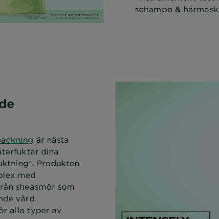
schampo & hårmask
de
packning
är nästa
återfuktar dina
uktning*. Produkten
mplex med
 från sheasmör som
nde vård.
r alla typer av