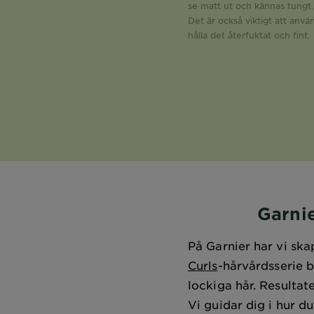
se matt ut och kännas tungt.
Det är också viktigt att anvä
hålla det återfuktat och fint.
Garnie
På Garnier har vi ska
Curls
-hårvårdsserie 
lockiga hår. Resultat
Vi guidar dig i hur d