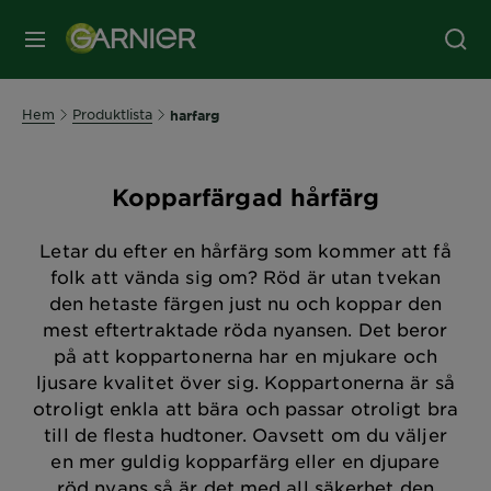
MENY
Hem
Produktlista
harfarg
Kopparfärgad hårfärg
Letar du efter en hårfärg som kommer att få
folk att vända sig om? Röd är utan tvekan
den hetaste färgen just nu och koppar den
mest eftertraktade röda nyansen. Det beror
på att koppartonerna har en mjukare och
ljusare kvalitet över sig. Koppartonerna är så
otroligt enkla att bära och passar otroligt bra
till de flesta hudtoner. Oavsett om du väljer
en mer guldig kopparfärg eller en djupare
röd nyans så är det med all säkerhet den