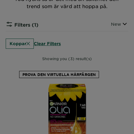
trend som är värd att hoppa på.
Sort By
New
Filters
(1)
Clear Filters
Koppar
Showing you (3) result(s)
PROVA DEN VIRTUELLA HÅRFÄRGEN