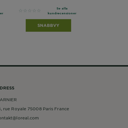
Se alla
No reviews
er
kundrecensioner
SNABBVY
DRESS
ARNIER
4, rue Royale 75008 Paris France
ontakt@loreal.com