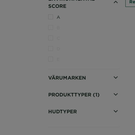
Re
SCORE
A
B
C
D
E
VÄRUMARKEN
PRODUKTTYPER
(1)
HUDTYPER