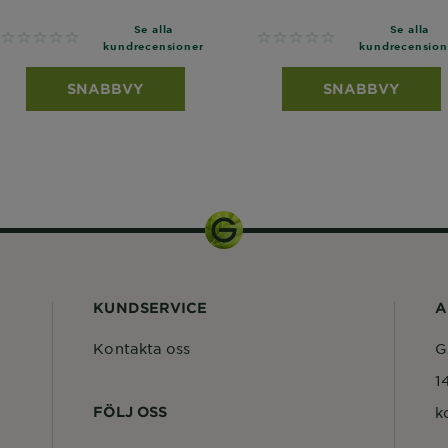
Se alla
Se alla
No reviews
No reviews
kundrecensioner
kundrecension
SNABBVY
SNABBVY
KUNDSERVICE
A
Kontakta oss
G
1
FÖLJ OSS
k