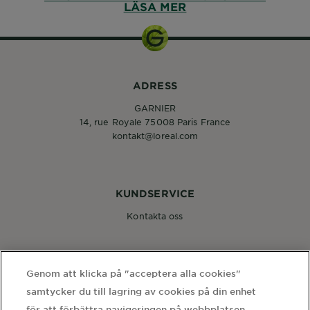
LÄSA MER
ADRESS
GARNIER
14, rue Royale 75008 Paris France
kontakt@loreal.com
KUNDSERVICE
Kontakta oss
FÖLJ OSS
Genom att klicka på "acceptera alla cookies"
samtycker du till lagring av cookies på din enhet
för att förbättra navigeringen på webbplatsen,