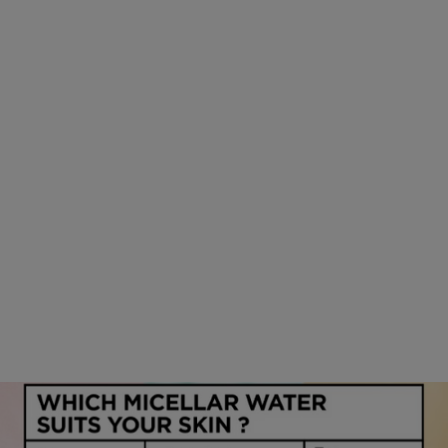
Virtual Try On
Att testa en ny hårfärg har aldrig varit
enklare. Ha kul och lek runt med vårt
virtual try on tool - och upplev ditt hår
i nya färger!