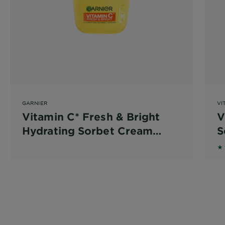
GARNIER
VI
Vitamin C* Fresh & Bright
V
Hydrating Sorbet Cream
S
85ml
5 