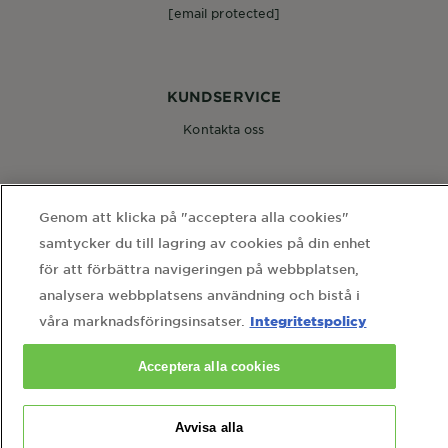
[email protected]
KUNDSERVICE
Kontakta oss
FÖLJ OSS
Genom att klicka på "acceptera alla cookies"
samtycker du till lagring av cookies på din enhet
för att förbättra navigeringen på webbplatsen,
analysera webbplatsens användning och bistå i
Integritetspolicy
våra marknadsföringsinsatser.
WEBBPLATSLÄNKAR
hem
webbkarta
användarvillkor
integritetspolicy
Acceptera alla cookies
cookie-inställningar
kontakta vårt dataskyddsombud
Country
Avvisa alla
Country