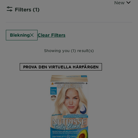
Sort By
New
Filters
(1)
CLOSE
Clear Filters
Blekning
Showing you (1) result(s)
PROVA DEN VIRTUELLA HÅRFÄRGEN