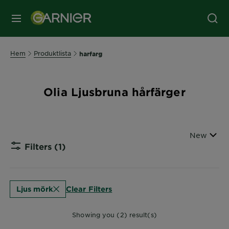
MENY
Hem
Produktlista
harfarg
Olia Ljusbruna hårfärger
Sort By
New
Filters
(1)
CLOSE
Clear Filters
Ljus mörk
Showing you (2) result(s)