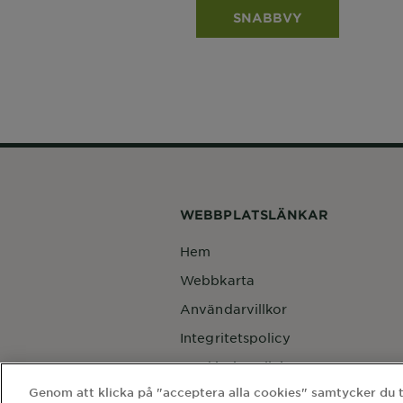
SNABBVY
WEBBPLATSLÄNKAR
Hem
Webbkarta
Användarvillkor
Integritetspolicy
Cookie-inställningar
Genom att klicka på "acceptera alla cookies" samtycker du til
Kontakta vårt dataskyddsombud