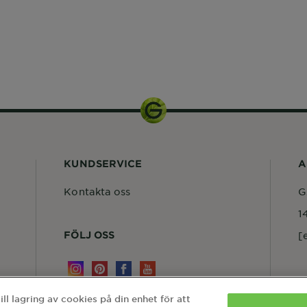
KUNDSERVICE
A
Kontakta oss
G
1
FÖLJ OSS
[
l lagring av cookies på din enhet för att