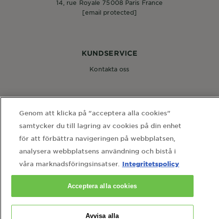
14, rue Royale 75008 Paris France
[email protected]
KUNDSERVICE
Kontakta oss
FÖLJ OSS
Genom att klicka på "acceptera alla cookies"
samtycker du till lagring av cookies på din enhet
för att förbättra navigeringen på webbplatsen,
analysera webbplatsens användning och bistå i
Integritetspolicy
våra marknadsföringsinsatser.
WEBBPLATSLÄNKAR
hem
webbkarta
användarvillkor
integritetspolicy
Acceptera alla cookies
cookie-inställningar
kontakta vårt dataskyddsombud
Country
Avvisa alla