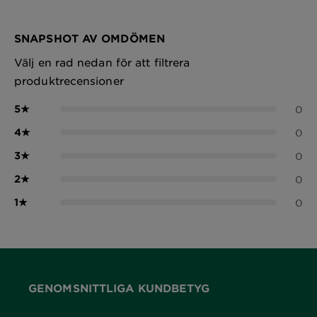
SNAPSHOT AV OMDÖMEN
Välj en rad nedan för att filtrera
produktrecensioner
5
★
0
4
★
0
3
★
0
2
★
0
1
★
0
GENOMSNITTLIGA KUNDBETYG