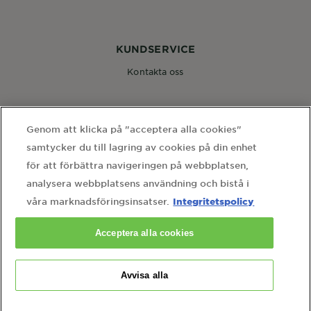
KUNDSERVICE
Kontakta oss
FÖLJ OSS
Genom att klicka på "acceptera alla cookies"
samtycker du till lagring av cookies på din enhet
för att förbättra navigeringen på webbplatsen,
analysera webbplatsens användning och bistå i
Integritetspolicy
våra marknadsföringsinsatser.
WEBBPLATSLÄNKAR
Acceptera alla cookies
hem
webbkarta
användarvillkor
integritetspolicy
cookie-inställningar
kontakta vårt dataskyddsombud
Avvisa alla
Country
Country