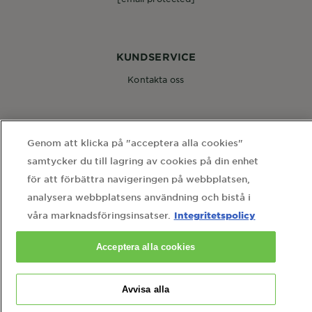
KUNDSERVICE
Kontakta oss
FÖLJ OSS
Genom att klicka på "acceptera alla cookies"
samtycker du till lagring av cookies på din enhet
för att förbättra navigeringen på webbplatsen,
analysera webbplatsens användning och bistå i
Integritetspolicy
våra marknadsföringsinsatser.
WEBBPLATSLÄNKAR
hem
webbkarta
användarvillkor
integritetspolicy
Acceptera alla cookies
cookie-inställningar
kontakta vårt dataskyddsombud
Country
Avvisa alla
Country