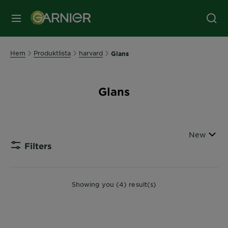
MENY
Hem
Produktlista
harvard
Glans
Glans
Sort By
New
Filters
CLOSE
Showing you (4) result(s)