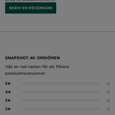
SKRIV EN RECENSION
SNAPSHOT AV OMDÖMEN
Välj en rad nedan för att filtrera
produktrecensioner
5
★
0
4
★
0
3
★
0
2
★
0