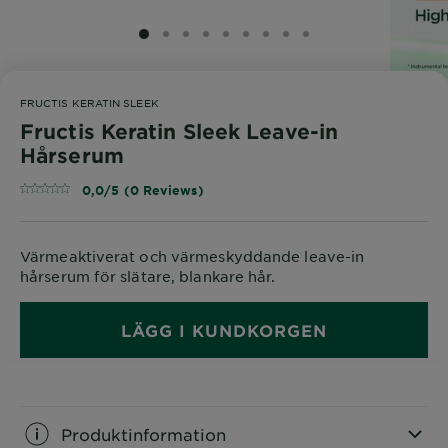
SLIDE 1
SLIDE 2
SLIDE 3
SLIDE 4
SLIDE 5
SLIDE 6
SLIDE 7
SLIDE 8
SLIDE 9
FRUCTIS KERATIN SLEEK
Fructis Keratin Sleek Leave-in
Hårserum
0,0/5 (0 Reviews)
Värmeaktiverat och värmeskyddande leave-in
hårserum för slätare, blankare hår.
LÄGG I KUNDKORGEN
Produktinformation