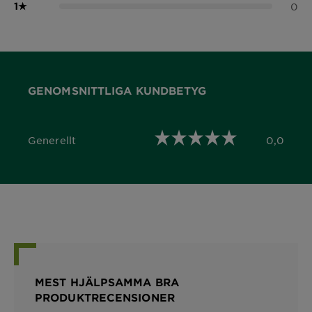
1
★
0
GENOMSNITTLIGA KUNDBETYG
Generellt
0,0
0,0 out of 5 stars
MEST HJÄLPSAMMA BRA
PRODUKTRECENSIONER