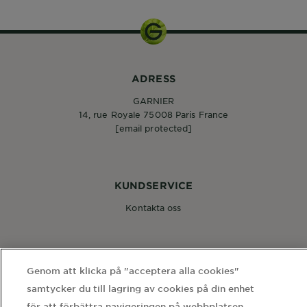
ADRESS
GARNIER
14, rue Royale 75008 Paris France
[email protected]
KUNDSERVICE
Kontakta oss
FÖLJ OSS
Genom att klicka på "acceptera alla cookies"
samtycker du till lagring av cookies på din enhet
för att förbättra navigeringen på webbplatsen,