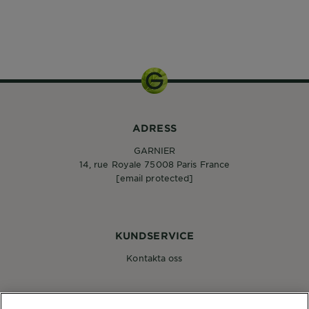
ADRESS
GARNIER
14, rue Royale 75008 Paris France
[email protected]
KUNDSERVICE
Kontakta oss
FÖLJ OSS