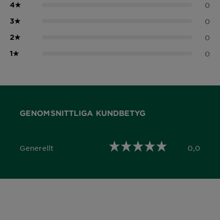
4
★
0
3
★
0
2
★
0
1
★
0
GENOMSNITTLIGA KUNDBETYG
Generellt
0,0
0,0 out of 5 stars