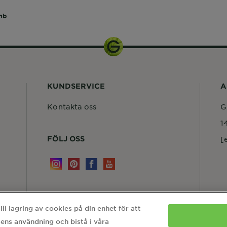
mb
KUNDSERVICE
A
Kontakta oss
G
1
FÖLJ OSS
[
l lagring av cookies på din enhet för att
ens användning och bistå i våra