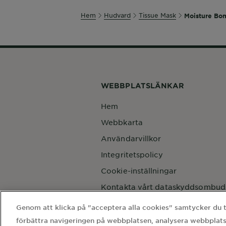
Hem
Hudvard
Tissue Mask
Moisture Bo
WEBBPLATSLÄNKAR
Hem
Webbkarta
Användarvillkor
Integritetspolicy
Cookie-inställningar
Kontakta vårt dataskyddsombud
Country
Genom att klicka på "acceptera alla cookies" samtycker du til
Country
förbättra navigeringen på webbplatsen, analysera webbplats