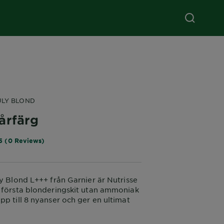
ULY BLOND
årfärg
5 (0 Reviews)
ly Blond L+++ från Garnier är Nutrisse
 första blonderingskit utan ammoniak
pp till 8 nyanser och ger en ultimat
 nyans.