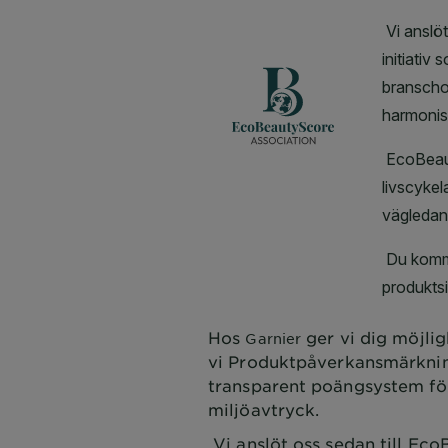
Hos
ger vi dig möjlig
Garnier
vi Produktpåverkansmärkning
transparent poängsystem fö
miljöavtryck.
Vi anslöt oss sedan till Eco