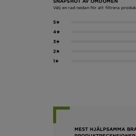
SNAPSHOT AV OMDÖMEN
Välj en rad nedan för att filtrera produ
5
★
4
★
3
★
2
★
1
★
MEST HJÄLPSAMMA BR
PRODUKTRECENSIONER