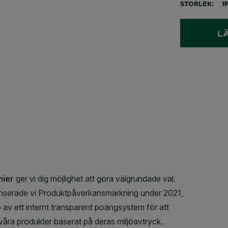
STORLEK
1
L