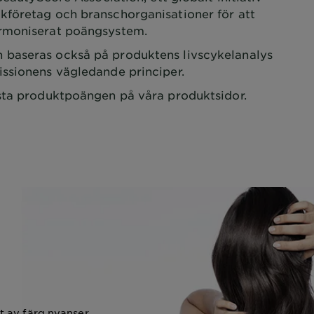
företag och branschorganisationer för att
armoniserat poängsystem.
baseras också på produktens livscykelanalys
issionens vägledande principer.
sta produktpoängen på våra produktsidor.
t av färg nyanser