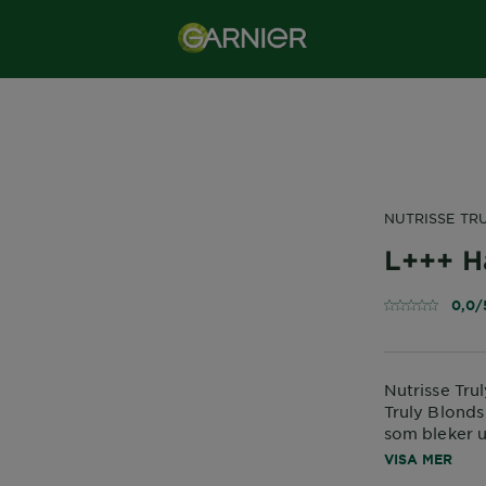
NUTRISSE TR
L+++ H
0,0/
Nutrisse Tru
Truly Blonds
som bleker u
platinablond
VISA MER