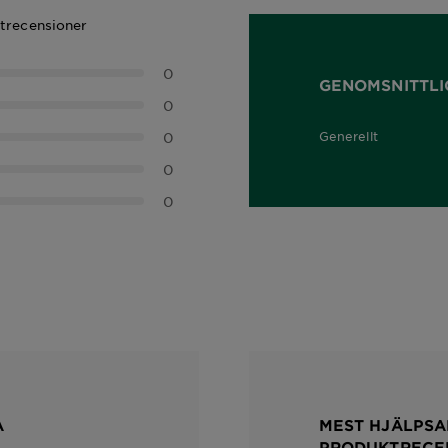
ktrecensioner
0
GENOMSNITTLI
0
0
Generellt
0,0 out of 5 stars
0
0
A
MEST HJÄLPSA
PRODUKTRECE