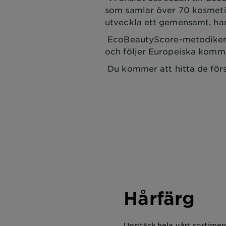
som samlar över 70 kosmetik
utveckla ett gemensamt, h
EcoBeautyScore-metodiken 
och följer Europeiska komm
Du kommer att hitta de för
Hårfärg
Upptäck hela vårt sortimen