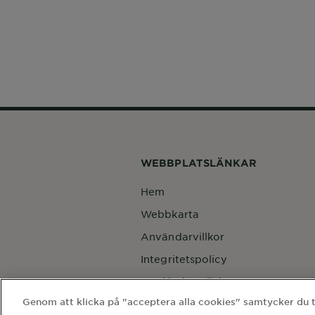
WEBBPLATSLÄNKAR
Hem
Webbkarta
Användarvillkor
Integritetspolicy
Cookie-inställningar
Genom att klicka på "acceptera alla cookies" samtycker du til
Kontakta vårt dataskyddsombud