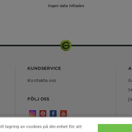
Ingen data hittades
1pcs
KUNDSERVICE
A
Kontakta oss
G
1
FÖLJ OSS
[
l lagring av cookies på din enhet för att