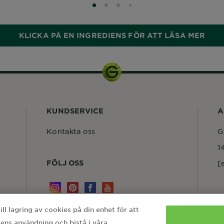
SLIDE 0
SLIDE 1
SLIDE 2
SLIDE 3
KLICKA PÅ EN INGREDIENS FÖR ATT LÄSA MER
KUNDSERVICE
A
Kontakta oss
G
1
FÖLJ OSS
[
l lagring av cookies på din enhet för att
ens användning och bistå i våra