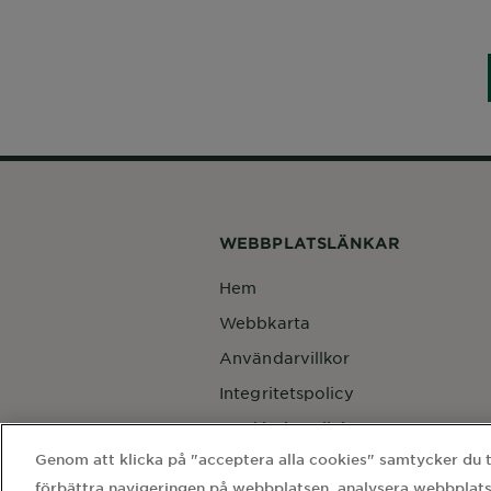
WEBBPLATSLÄNKAR
Hem
Webbkarta
Användarvillkor
Integritetspolicy
Cookie-inställningar
Genom att klicka på "acceptera alla cookies" samtycker du til
Kontakta vårt dataskyddsombud
förbättra navigeringen på webbplatsen, analysera webbplats