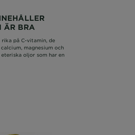
NNEHÅLLER
 ÄR BRA
a rika på C-vitamin, de
m calcium, magnesium och
eteriska oljor som har en