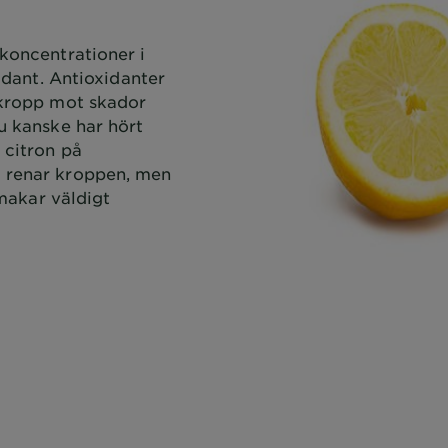
 koncentrationer i
xidant. Antioxidanter
 kropp mot skador
Du kanske har hört
 citron på
 renar kroppen, men
 smakar väldigt