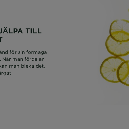
JÄLPA TILL
T
känd för sin förmåga
e. När man fördelar
 kan man bleka det,
ärgat