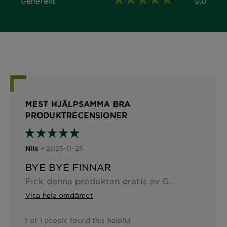
Generellt
5,0
5,0 out of 5 stars
MEST HJÄLPSAMMA BRA
PRODUKTRECENSIONER
- 2025-11-25
Nils
BYE BYE FINNAR
Fick denna produkten gratis av Garnier. Har vanligtvis inte jättemycket finnar, men när jag väl får dem brukar de sticka ut som bara den i ansiktet. Har inte riktigt en hudvårdsrutin, tvättar ansiktet ibland och tar på hudkräm om jag kommer ihåg hehe. Men dessa små klistermärken / patches var faktiskt smidigare än jag trodde. Glömde bort att jag hade dem i ansiktet, känns inte alls och de täckte finnen bra.
Visa hela omdömet
1 of 1 people found this helpful