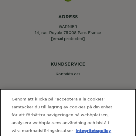
ADRESS
GARNIER
14, rue Royale 75008 Paris France
[email protected]
KUNDSERVICE
Kontakta oss
FÖLJ OSS
Genom att klicka på "acceptera alla cookies"
samtycker du till lagring av cookies på din enhet
för att förbättra navigeringen på webbplatsen,
analysera webbplatsens användning och bistå i
Integritetspolicy
våra marknadsföringsinsatser.
WEBBPLATSLÄNKAR