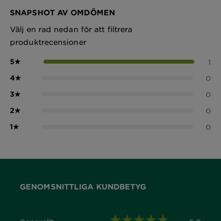
SNAPSHOT AV OMDÖMEN
Välj en rad nedan för att filtrera
produktrecensioner
5
★
1
4
★
0
3
★
0
2
★
0
1
★
0
GENOMSNITTLIGA KUNDBETYG