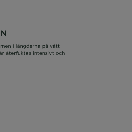
IN
emen i längderna på vått
 hår återfuktas intensivt och