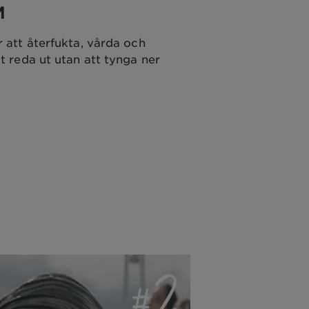
M
r att återfukta, vårda och
tt reda ut utan att tynga ner