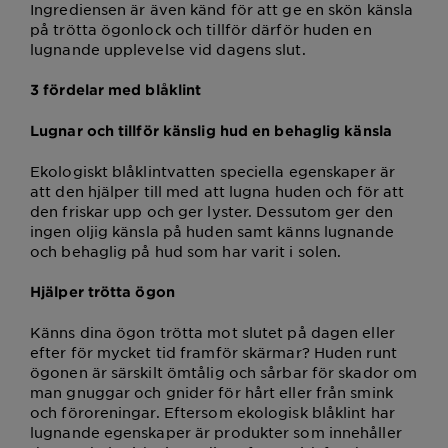
Ingrediensen är även känd för att ge en skön känsla
på trötta ögonlock och tillför därför huden en
lugnande upplevelse vid dagens slut.
3 fördelar med blåklint
Lugnar och tillför känslig hud en behaglig känsla
Ekologiskt blåklintvatten speciella egenskaper är
att den hjälper till med att lugna huden och för att
den friskar upp och ger lyster. Dessutom ger den
ingen oljig känsla på huden samt känns lugnande
och behaglig på hud som har varit i solen.
Hjälper trötta ögon
Känns dina ögon trötta mot slutet på dagen eller
efter för mycket tid framför skärmar? Huden runt
ögonen är särskilt ömtålig och sårbar för skador om
man gnuggar och gnider för hårt eller från smink
och föroreningar. Eftersom ekologisk blåklint har
lugnande egenskaper är produkter som innehåller