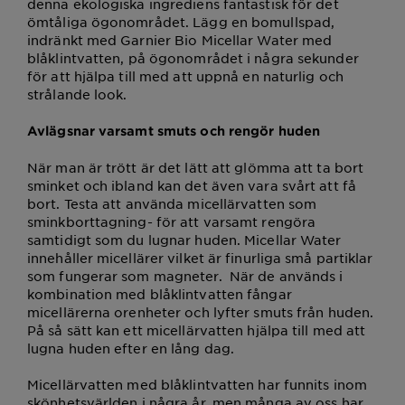
denna ekologiska ingrediens fantastisk för det
ömtåliga ögonområdet. Lägg en bomullspad,
indränkt med Garnier Bio Micellar Water med
blåklintvatten, på ögonområdet i några sekunder
för att hjälpa till med att uppnå en naturlig och
strålande look.
Avlägsnar varsamt smuts och rengör huden
När man är trött är det lätt att glömma att ta bort
sminket och ibland kan det även vara svårt att få
bort. Testa att använda micellärvatten som
sminkborttagning- för att varsamt rengöra
samtidigt som du lugnar huden. Micellar Water
innehåller micellärer vilket är finurliga små partiklar
som fungerar som magneter. När de används i
kombination med blåklintvatten fångar
micellärerna orenheter och lyfter smuts från huden.
På så sätt kan ett micellärvatten hjälpa till med att
lugna huden efter en lång dag.
Micellärvatten med blåklintvatten har funnits inom
skönhetsvärlden i några år, men många av oss har