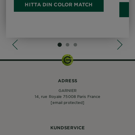
HITTA DIN COLOR MATCH
H
SLIDE 1
SLIDE 2
SLIDE 3
ADRESS
GARNIER
14, rue Royale 75008 Paris France
[email protected]
KUNDSERVICE