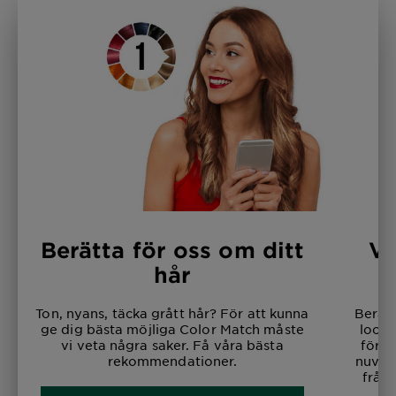
Berätta för oss om ditt
Vi
hår
Ton, nyans, täcka grått hår? För att kunna
Berätt
ge dig bästa möjliga Color Match måste
look.
vi veta några saker. Få våra bästa
förän
rekommendationer.
nuvara
från