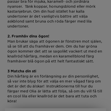
passar bra för mjuka, karamell- och jordnära
nyanser. Tänk koppar, honungsblond eller mörk
kastanjebrun. Om din hud istället har kalla
undertoner är det vanligtvis bättre att välja
askblond samt bruna och röda färger med lila
undertoner.
2. Framhäv dina ögon!
Man brukar säga att ögonen är fönstren mot själen,
så se till att du framhäver dem. Om du har gröna
ögon kommer det att se sagolikt vackert ut med en
knallröd hårfärg, medan en karamellblond färg
framhäver blå ögon på ett helt fantastiskt sätt.
3 Matcha din sti
Din hårfärg är en förlängning av din personlighet,
så var inte blyg för att välja en mer vågad färg om
det är det du älskar! Instruktionerna till hur du
färgar med Olia är lätta att följa, så om du vill få till
en cool lila eller knallröd är det bara att tuta och
köra!