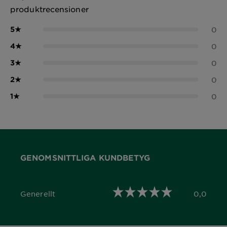
produktrecensioner
5
★
0
4
★
0
3
★
0
2
★
0
1
★
0
GENOMSNITTLIGA KUNDBETYG
Generellt
0,0
0,0 out of 5 stars