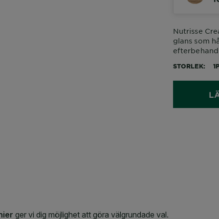
Nutrisse Cre
glans som h
efterbehandl
STORLEK
1
L