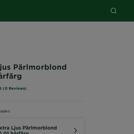
Ljus Pärlmorblond
årfärg
5 (0 Reviews)
hades
xtra Ljus Pärlmorblond
0.01 hårfärg