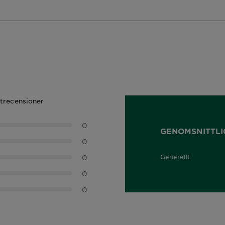
ktrecensioner
0
GENOMSNITTLI
0
0
Generellt
0,0 out of 5 stars
0
0