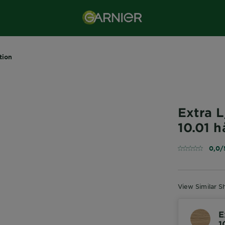
tion
Extra 
10.01 h
0,0/
View Similar S
E
1