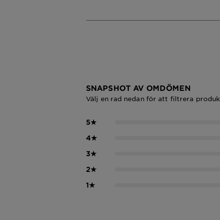
SNAPSHOT AV OMDÖMEN
Välj en rad nedan för att filtrera produ
5
★
4
★
3
★
2
★
1
★