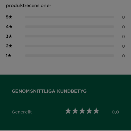
produktrecensioner
5
★
0
4
★
0
3
★
0
2
★
0
1
★
0
GENOMSNITTLIGA KUNDBETYG
Generellt
0,0
0,0 out of 5 stars