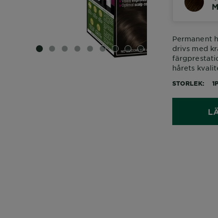
M
Permanent h
drivs med kr
SLIDE 1
SLIDE 2
SLIDE 3
SLIDE 4
SLIDE 5
SLIDE 6
SLIDE 7
SLIDE 8
SLIDE 9
färgprestati
hårets kvalit
STORLEK
1
L