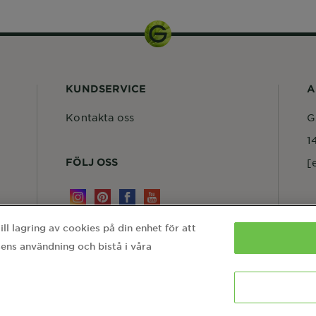
KUNDSERVICE
A
Kontakta oss
G
1
FÖLJ OSS
[
l lagring av cookies på din enhet för att
ens användning och bistå i våra