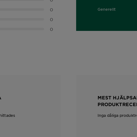
0
Generellt
0,0 out of 5 stars
0
0
A
MEST HJÄLPSA
PRODUKTRECE
hittades
Inga dåliga produkt