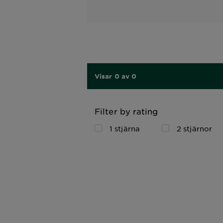
Visar 0 av 0
Filter by rating
1 stjärna
2 stjärnor