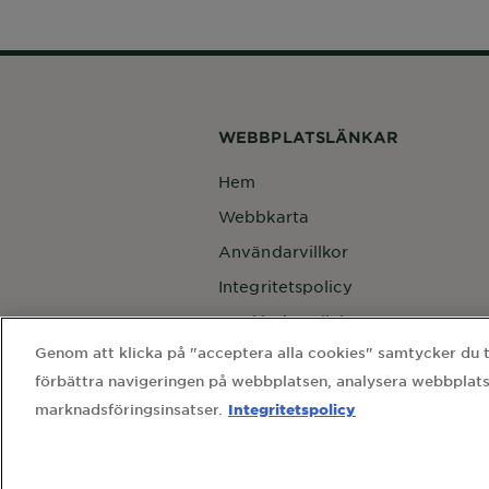
WEBBPLATSLÄNKAR
Hem
Webbkarta
Användarvillkor
Integritetspolicy
Cookie-inställningar
Genom att klicka på "acceptera alla cookies" samtycker du til
Kontakta vårt dataskyddsombud
förbättra navigeringen på webbplatsen, analysera webbplats
Country
Country
Integritetspolicy
marknadsföringsinsatser.
L'Oréal Sverige AB