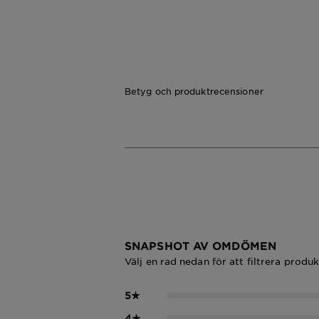
Betyg och produktrecensioner
SNAPSHOT AV OMDÖMEN
Välj en rad nedan för att filtrera produ
5
★
4
★