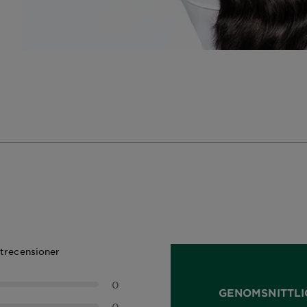
ktrecensioner
0
GENOMSNITTLI
0