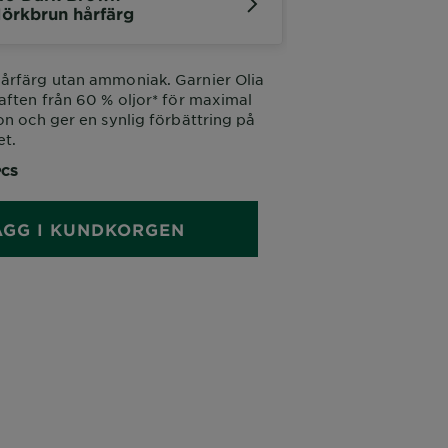
örkbrun hårfärg
årfärg utan ammoniak. Garnier Olia
aften från 60 % oljor* för maximal
on och ger en synlig förbättring på
et.
PCS
ÄGG I KUNDKORGEN