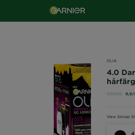
OLIA
4.0 Da
hårfär
0,0/
View Similar S
4