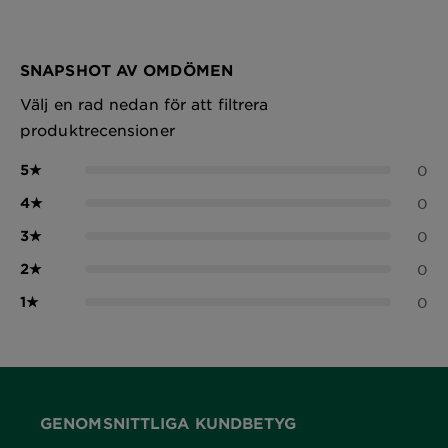
SNAPSHOT AV OMDÖMEN
Välj en rad nedan för att filtrera
produktrecensioner
5
★
0
4
★
0
3
★
0
2
★
0
1
★
0
GENOMSNITTLIGA KUNDBETYG