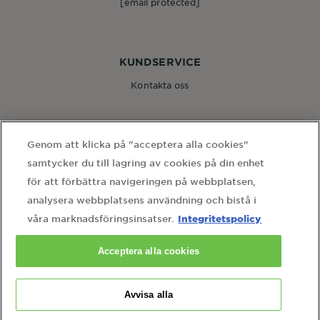
[email protected]
KUNDSERVICE
Kontakta oss
FÖLJ OSS
Genom att klicka på "acceptera alla cookies"
samtycker du till lagring av cookies på din enhet
för att förbättra navigeringen på webbplatsen,
analysera webbplatsens användning och bistå i
Integritetspolicy
våra marknadsföringsinsatser.
WEBBPLATSLÄNKAR
Acceptera alla cookies
hem
webbkarta
användarvillkor
integritetspolicy
cookie-inställningar
kontakta vårt dataskyddsombud
Avvisa alla
Country
Country