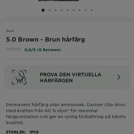
SLIDE 1
SLIDE 2
SLIDE 3
SLIDE 4
SLIDE 5
SLIDE 6
SLIDE 7
SLIDE 8
SLIDE 9
OLIA
5.0 Brown - Brun hårfärg
0,0/5 (0 Reviews)
PROVA DEN VIRTUELLA
HÅRFÄRGEN
Permanent hårfärg utan ammoniak. Garnier Olia drivs
med kraften från 60 % oljor* för maximal
färgprestation och ger en synlig förbättring på hårets
kvalitet.
STORLEK
1PCS