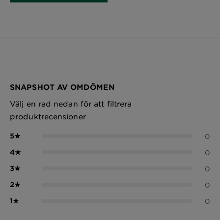
SNAPSHOT AV OMDÖMEN
Välj en rad nedan för att filtrera
produktrecensioner
5
★
0
4
★
0
3
★
0
2
★
0
1
★
0