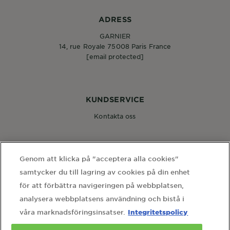
ADRESS
GARNIER
14, rue Royale 75008 Paris France
[email protected]
KUNDSERVICE
Kontakta oss
FÖLJ OSS
Genom att klicka på "acceptera alla cookies"
samtycker du till lagring av cookies på din enhet
för att förbättra navigeringen på webbplatsen,
analysera webbplatsens användning och bistå i
Integritetspolicy
våra marknadsföringsinsatser.
WEBBPLATSLÄNKAR