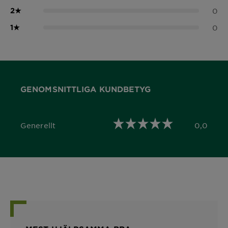
2
★
0
1
★
0
GENOMSNITTLIGA KUNDBETYG
Generellt
0,0
0,0 out of 5 stars