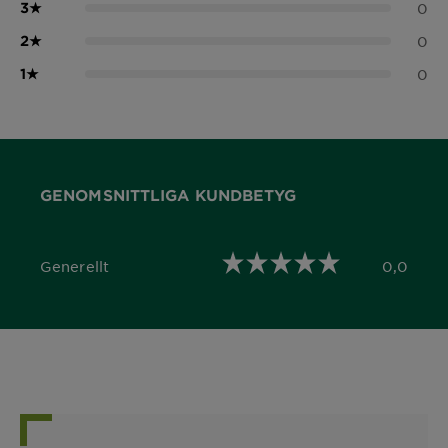
3
★
0
2
★
0
1
★
0
GENOMSNITTLIGA KUNDBETYG
Generellt
0,0
0,0 out of 5 stars