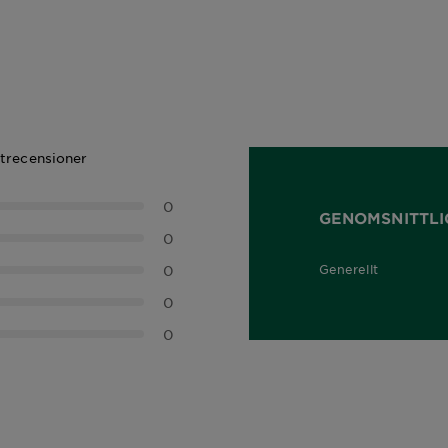
ktrecensioner
0
GENOMSNITTLI
0
0
Generellt
0,0 out of 5 stars
0
0