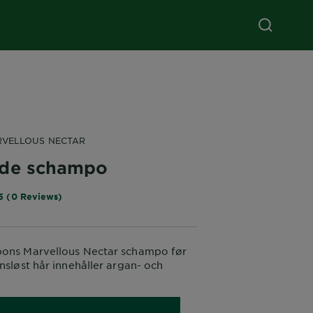
RVELLOUS NECTAR
de schampo
5 (0 Reviews)
pons Marvellous Nectar schampo før
ansløst hår innehåller argan- och