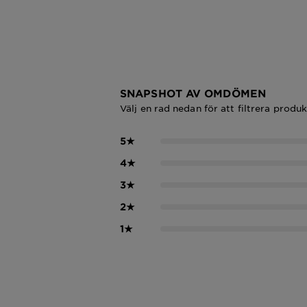
SNAPSHOT AV OMDÖMEN
Välj en rad nedan för att filtrera produ
5
★
4
★
3
★
2
★
1
★