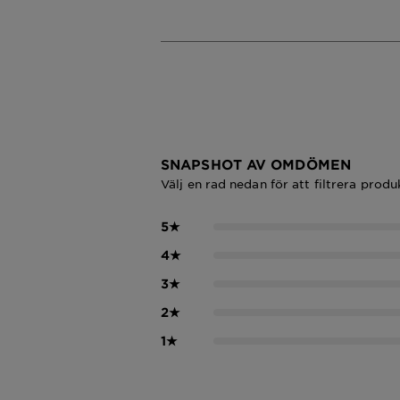
SNAPSHOT AV OMDÖMEN
Välj en rad nedan för att filtrera prod
5
★
4
★
3
★
2
★
1
★