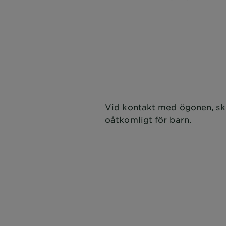
CLOSE SUBPANEL
Vid kontakt med ögonen, skö
oåtkomligt för barn.
CLOSE SUBPANEL
CLOSE SUBPANEL