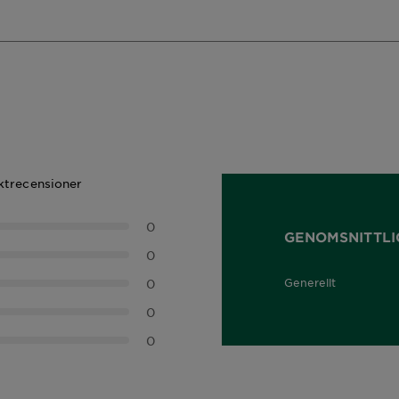
uktrecensioner
0
GENOMSNITTLI
0
0
Generellt
0,0 out of 5 stars
0
0