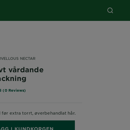
RVELLOUS NECTAR
ivt vårdande
ackning
5 (0 Reviews)
 før extra torrt, øverbehandlat hår.
ÄGG I KUNDKORGEN