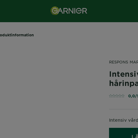
oduktinformation
RESPONS MA
Intens
hårinp
0,0/
Intensiv vård
L