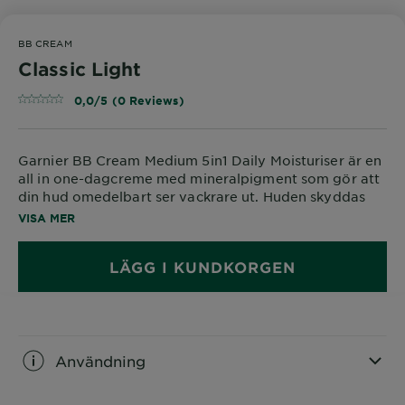
BB CREAM
Classic Light
0,0/5 (0 Reviews)
Garnier BB Cream Medium 5in1 Daily Moisturiser är en
all in one-dagcreme med mineralpigment som gör att
din hud omedelbart ser vackrare ut. Huden skyddas
och återfuktas och hudtonen verkar jämnare och ha
VISA MER
fått lyster.
LÄGG I KUNDKORGEN
Användning
CLOSE SUBPANEL