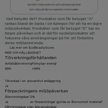
Jämfört med andra ansiktsvårdsprodukter
som säljs på den europeiska marknaden
Vad betyder det?
Produkter som får betyget “A”
rankas bland de bästa i sin kategori för att ha en lägre
miljöpåverkan. Produkter som får betyget “E” har en
högre påverkan och är därför nyckelprodukter att
fokusera våra ansträngningar på för att förbättra
deras miljöprestanda.
Läs mer om EcoBeautyScore
MER OM HÅLLBARHET
Tillverkningsförhållanden
Avfallsåtervinning
Förnybar energi
99%
>99%
Tillverkad i en ansvarsfull anläggning
Ja
Förpackningens miljöpåverkan
Återvinningsbar¹
0%
Ja
av förpackningar gjorda av återvunnet material²
Påfyllningsbar eller återanvändbar