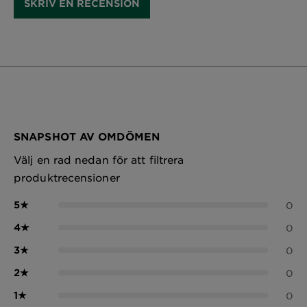
SKRIV EN RECENSION
SNAPSHOT AV OMDÖMEN
Välj en rad nedan för att filtrera
produktrecensioner
5
★
0
4
★
0
3
★
0
2
★
0
1
★
0