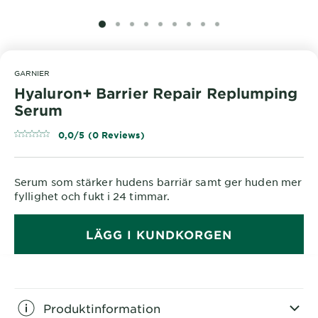
SLIDE 1
SLIDE 2
SLIDE 3
SLIDE 4
SLIDE 5
SLIDE 6
SLIDE 7
SLIDE 8
SLIDE 9
GARNIER
Hyaluron+ Barrier Repair Replumping
Serum
0,0/5 (0 Reviews)
Serum som stärker hudens barriär samt ger huden mer
fyllighet och fukt i 24 timmar.
LÄGG I KUNDKORGEN
Produktinformation