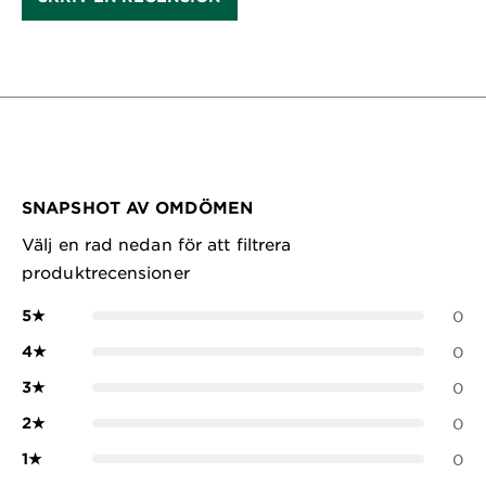
SNAPSHOT AV OMDÖMEN
Välj en rad nedan för att filtrera
produktrecensioner
5
★
0
4
★
0
3
★
0
2
★
0
1
★
0