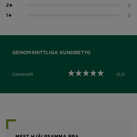
2
★
0
1
★
0
GENOMSNITTLIGA KUNDBETYG
Generellt
0,0
0,0 out of 5 stars
MEST HJÄLPSAMMA BRA