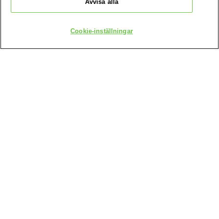
Avvisa alla
Cookie-inställningar
ADRESS
GARNIER
14, rue Royale 75008 Paris France
[email protected]
KUNDSERVICE
Kontakta oss
FÖLJ OSS