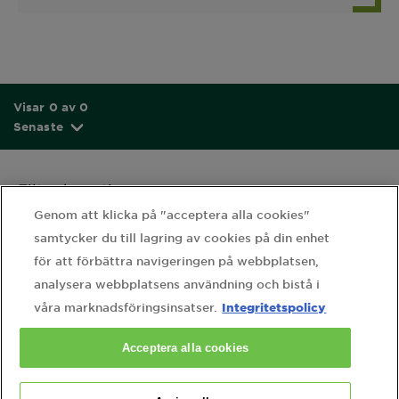
Visar 0 av 0
Senaste
Filter by rating
Genom att klicka på "acceptera alla cookies"
1 stjärna
2 stjärnor
3 stjärnor
samtycker du till lagring av cookies på din enhet
4 stjärnor
5 stjärnor
för att förbättra navigeringen på webbplatsen,
analysera webbplatsens användning och bistå i
Integritetspolicy
våra marknadsföringsinsatser.
Ingen data hittades
Acceptera alla cookies