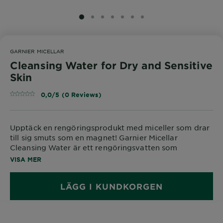
SLIDE 1
SLIDE 2
SLIDE 3
SLIDE 4
SLIDE 5
SLIDE 6
SLIDE 7
GARNIER MICELLAR
Cleansing Water for Dry and Sensitive
Skin
0,0/5 (0 Reviews)
Upptäck en rengöringsprodukt med miceller som drar
till sig smuts som en magnet! Garnier Micellar
Cleansing Water är ett rengöringsvatten som
avlägsnar makeup och rengör huden.
VISA MER
LÄGG I KUNDKORGEN