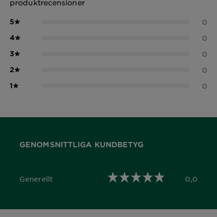
produktrecensioner
5
★
0
4
★
0
3
★
0
2
★
0
1
★
0
GENOMSNITTLIGA KUNDBETYG
Generellt
0,0
0,0 out of 5 stars