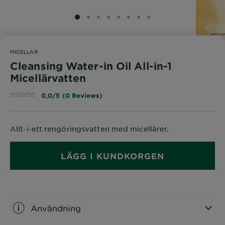
SLIDE 1
SLIDE 2
SLIDE 3
SLIDE 4
SLIDE 5
SLIDE 6
SLIDE 7
SLIDE 8
MICELLAR
Cleansing Water-in Oil All-in-1
Micellärvatten
0,0/5 (0 Reviews)
Allt-i-ett rengöringsvatten med micellärer.
LÄGG I KUNDKORGEN
Användning