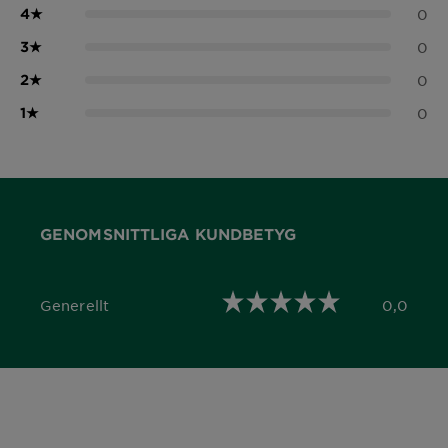
4
★
0
3
★
0
2
★
0
1
★
0
GENOMSNITTLIGA KUNDBETYG
Generellt
0,0
0,0 out of 5 stars