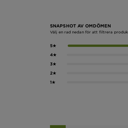
SNAPSHOT AV OMDÖMEN
Välj en rad nedan för att filtrera produ
5
★
4
★
3
★
2
★
1
★