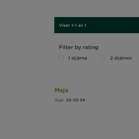
Visar 1-1 av 1
Filter by rating
1 stjärna
2 stjärnor
Maja
Age:
25 till 34