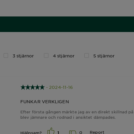
3 stjärnor
4 stjärnor
5 stjärnor
- 2024-11-16
FUNKAR VERKLIGEN
Efter första gången märkte jag av en direkt skillnad på
blev jämnare och rodnad i ansiktet dämpades.
Report
0
Hjälpsam?
1