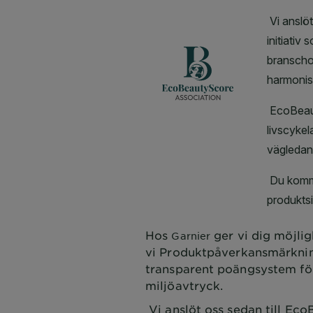
Hos
ger vi dig möjlig
Garnier
vi Produktpåverkansmärkning
transparent poängsystem fö
miljöavtryck.
Vi anslöt oss sedan till Eco