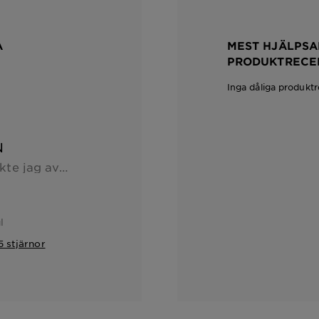
A
MEST HJÄLPSA
PRODUKTRECE
Inga dåliga produkt
N
Efter första gången märkte jag av en direkt skillnad på min hud. Den fick mer lyster, hudtonen blev jämnare och rodnad i ansiktet dämpades.
l
 stjärnor