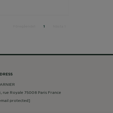
Föregående1
Nästa 1
1
DRESS
ARNIER
4, rue Royale 75008 Paris France
email protected]