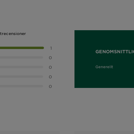
ktrecensioner
1
GENOMSNITTLI
0
0
Generellt
5,0 out of 5 stars
0
0