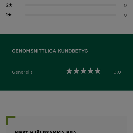
2
★
0
1
★
0
GENOMSNITTLIGA KUNDBETYG
Generellt
0,0
0,0 out of 5 stars
MEST HJÄLPSAMMA BRA