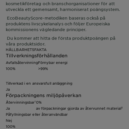
kosmetikföretag och branschorganisationer för att
utveckla ett gemensamt, harmoniserat poängsystem.
EcoBeautyScore-metodiken baseras också på
produktens livscykelanalys och följer Europeiska
kommissionens vägledande principer.
Du kommer att hitta de första produktpoängen på
våra produktsidor.
HÅLLBARHETSFAKTA
Tillverkningsförhållanden
Avfallsåtervinning
Förnybar energi
100%
>99%
Tillverkad i en ansvarsfull anläggning
Ja
Förpackningens miljöpåverkan
Återvinningsbar¹
0%
Ja
av förpackningar gjorda av återvunnet material²
Påfyllningsbar eller återanvändbar
Nej
100%