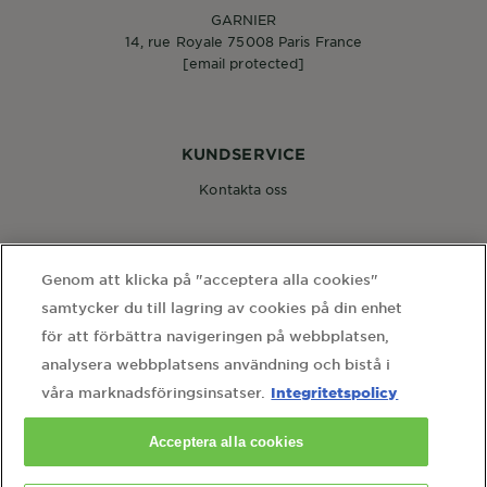
GARNIER
14, rue Royale 75008 Paris France
[email protected]
KUNDSERVICE
Kontakta oss
FÖLJ OSS
Genom att klicka på "acceptera alla cookies"
samtycker du till lagring av cookies på din enhet
för att förbättra navigeringen på webbplatsen,
analysera webbplatsens användning och bistå i
Integritetspolicy
våra marknadsföringsinsatser.
WEBBPLATSLÄNKAR
Acceptera alla cookies
hem
webbkarta
användarvillkor
integritetspolicy
cookie-inställningar
kontakta vårt dataskyddsombud