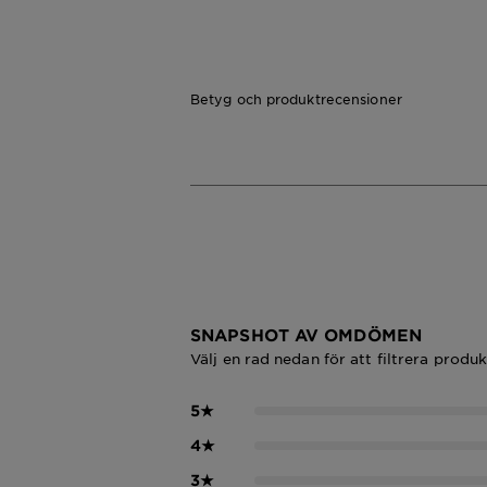
Betyg och produktrecensioner
SNAPSHOT AV OMDÖMEN
Välj en rad nedan för att filtrera produ
5
★
4
★
3
★