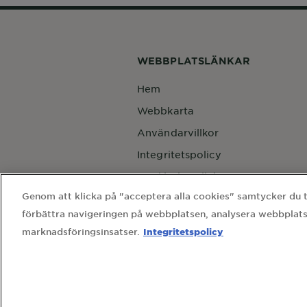
WEBBPLATSLÄNKAR
Hem
Webbkarta
Användarvillkor
Integritetspolicy
Cookie-inställningar
Genom att klicka på "acceptera alla cookies" samtycker du til
Kontakta vårt dataskyddsombud
förbättra navigeringen på webbplatsen, analysera webbplats
Country
Country
Integritetspolicy
marknadsföringsinsatser.
L'Oréal Sverige AB