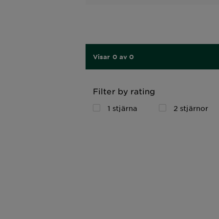
Visar 0 av 0
Filter by rating
1 stjärna
2 stjärnor