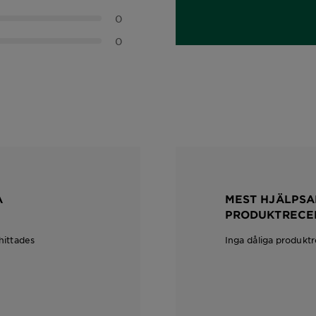
0,0 out of 5 stars
0
0
A
MEST HJÄLPSA
PRODUKTRECE
hittades
Inga dåliga produkt