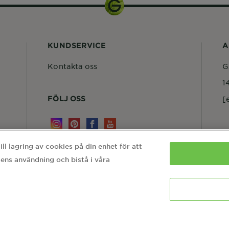
KUNDSERVICE
A
Kontakta oss
G
1
FÖLJ OSS
[
l lagring av cookies på din enhet för att
ens användning och bistå i våra