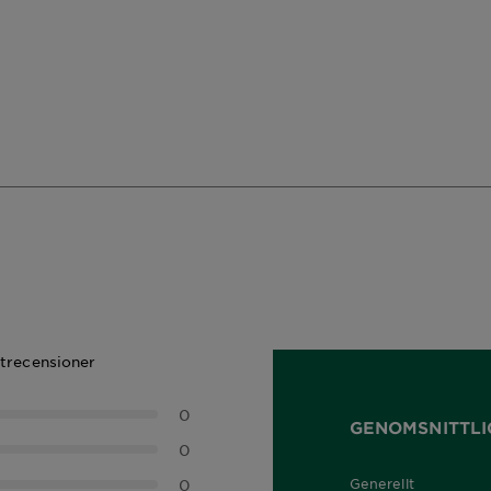
ktrecensioner
0
GENOMSNITTLI
0
0
Generellt