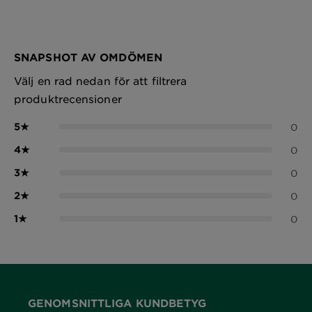
SNAPSHOT AV OMDÖMEN
Välj en rad nedan för att filtrera
produktrecensioner
5
★
0
4
★
0
3
★
0
2
★
0
1
★
0
GENOMSNITTLIGA KUNDBETYG