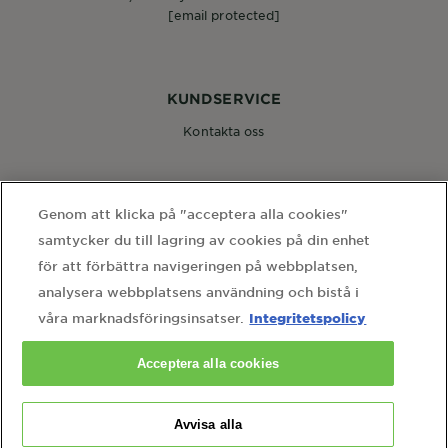
[email protected]
KUNDSERVICE
Kontakta oss
FÖLJ OSS
Genom att klicka på "acceptera alla cookies"
samtycker du till lagring av cookies på din enhet
för att förbättra navigeringen på webbplatsen,
analysera webbplatsens användning och bistå i
Integritetspolicy
våra marknadsföringsinsatser.
WEBBPLATSLÄNKAR
Acceptera alla cookies
hem
webbkarta
användarvillkor
integritetspolicy
cookie-inställningar
kontakta vårt dataskyddsombud
Avvisa alla
Country
Country