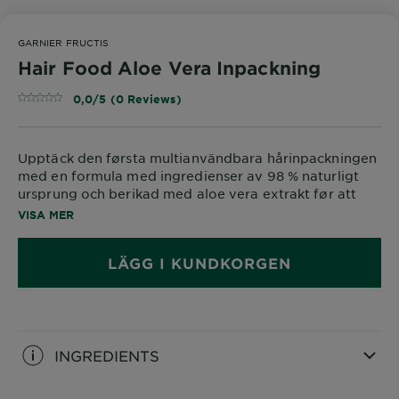
GARNIER FRUCTIS
Hair Food Aloe Vera Inpackning
0,0/5 (0 Reviews)
Upptäck den førsta multianvändbara hårinpackningen
med en formula med ingredienser av 98 % naturligt
ursprung och berikad med aloe vera extrakt før att
tillføra torrt hår näring.
VISA MER
LÄGG I KUNDKORGEN
INGREDIENTS
CLOSE SUBPANEL