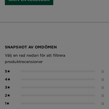
SNAPSHOT AV OMDÖMEN
Välj en rad nedan för att filtrera
produktrecensioner
5
★
0
4
★
0
3
★
0
2
★
0
1
★
0