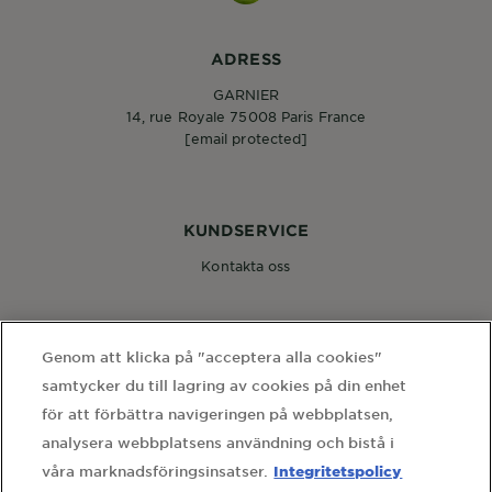
ADRESS
GARNIER
14, rue Royale 75008 Paris France
[email protected]
KUNDSERVICE
Kontakta oss
FÖLJ OSS
Genom att klicka på "acceptera alla cookies"
samtycker du till lagring av cookies på din enhet
för att förbättra navigeringen på webbplatsen,
analysera webbplatsens användning och bistå i
Integritetspolicy
våra marknadsföringsinsatser.
WEBBPLATSLÄNKAR