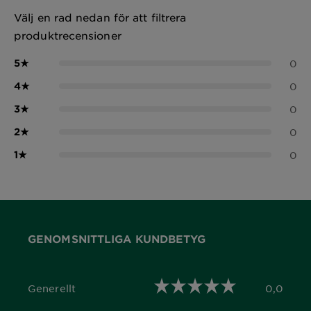
Välj en rad nedan för att filtrera
produktrecensioner
5
★
0
4
★
0
3
★
0
2
★
0
1
★
0
GENOMSNITTLIGA KUNDBETYG
Generellt
0,0
0,0 out of 5 stars