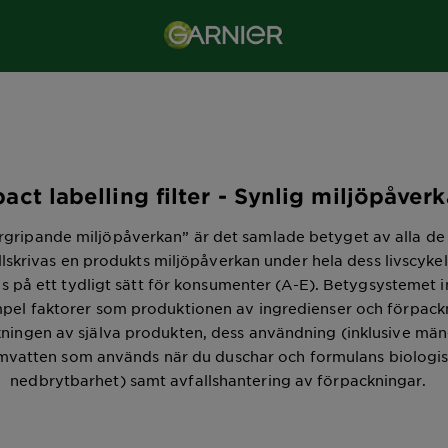
act labelling filter - Synlig miljöpåver
gripande miljöpåverkan” är det samlade betyget av alla de 
llskrivas en produkts miljöpåverkan under hela dess livscyke
s på ett tydligt sätt för konsumenter (A-E). Betygsystemet i
empel faktorer som produktionen av ingredienser och förpack
rkningen av själva produkten, dess användning (inklusive mä
mvatten som används när du duschar och formulans biologi
nedbrytbarhet) samt avfallshantering av förpackningar.