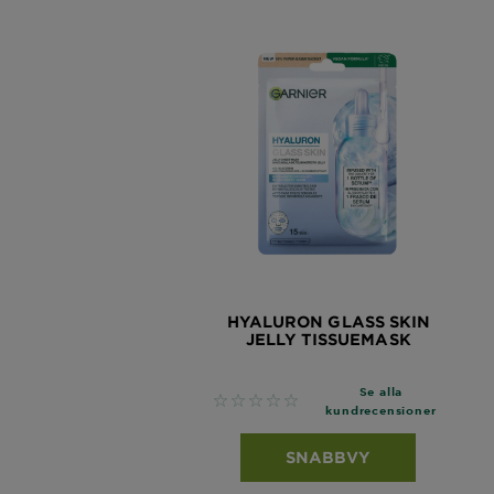
HYALURON GLASS SKIN
JELLY TISSUEMASK
Se alla
No reviews
kundrecensioner
SNABBVY