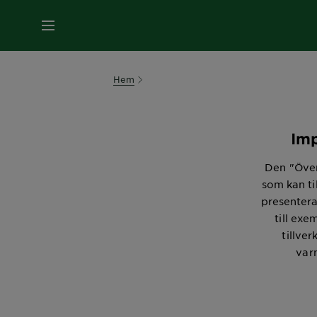
MENY
Hem
Imp
Den "Över
som kan ti
presentera
till ex
tillve
var