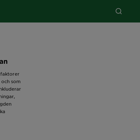
kan
faktorer
l och som
nkluderar
ningar,
ngden
ska