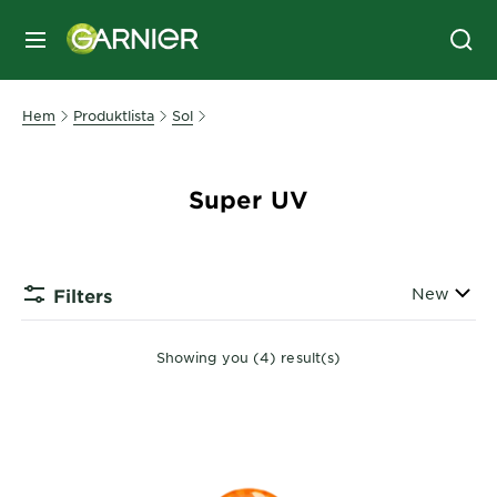
MENY
Hem
Produktlista
Sol
Super UV
Sort By
New
Filters
Showing you (4) result(s)